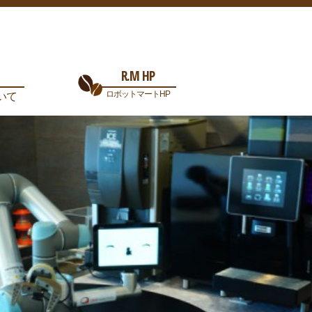
R.M HP
ロボットマートHP
いて