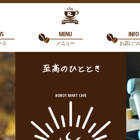
WS
MENU
INFO
ース
メニュー
お店につ
至高のひととき
ROBOT MART CAFE